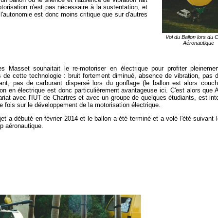
otorisation n'est pas nécessaire à la sustentation, et
e, l'autonomie est donc moins critique que sur d'autres
Vol du Ballon lors du
Aéronautique
s Masset souhaitait le re-motoriser en électrique pour profiter pleineme
 de cette technologie : bruit fortement diminué, absence de vibration, pas d
ant, pas de carburant dispersé lors du gonflage (le ballon est alors couch
ion en électrique est donc particulièrement avantageuse ici. C'est alors que 
ariat avec l'IUT de Chartres et avec un groupe de quelques étudiants, est int
 fois sur le développement de la motorisation électrique.
jet a débuté en février 2014 et le ballon a été terminé et a volé l'été suivant 
p aéronautique.