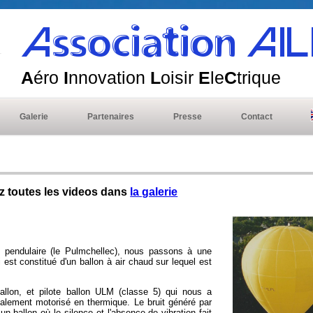
Association AI
A
éro
I
nnovation
L
oisir
E
le
C
trique
Galerie
Partenaires
Presse
Contact
z toutes les videos dans
la galerie
 pendulaire (le Pulmchellec), nous passons à une
 est constitué d'un ballon à air chaud sur lequel est
ballon, et pilote ballon ULM (classe 5) qui nous a
tialement motorisé en thermique. Le bruit généré par
n ballon où le silence et l'absence de vibration fait