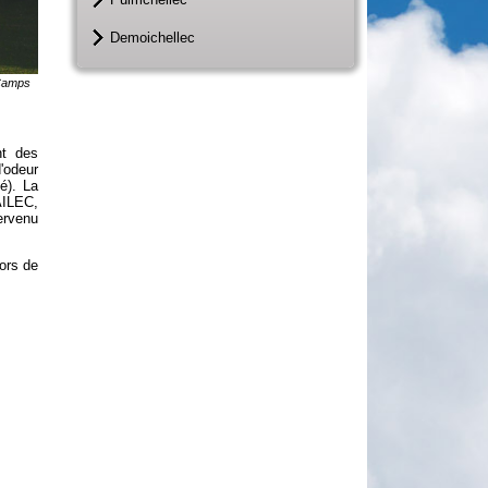
Demoichellec
 Camps
nt des
'odeur
é). La
AILEC,
ervenu
lors de