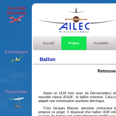
Souricette
(Nouveau)
Accueil
Projets
Actualités
Electroplane
Ballon
Retrouve
Pulmchellec
Après un ULM trois axes (la Demoichellec) et
nouvelle classe d'ULM : le ballon motorisé. Celui-ci
adapté une motorisation auxiliaire électrique.
C'est Jacques Masset, aérostier, instructeur 
proposé ce projet. Il disposait d'un ballon ULM ini
ce type de moteur est particulièrement pénible sur u