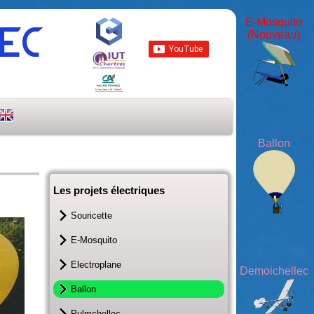
E-Mosquito
LEC
(Nouveau)
Ballon
Les projets électriques
Souricette
E-Mosquito
Electroplane
Demoichellec
Ballon
Pulmchellec