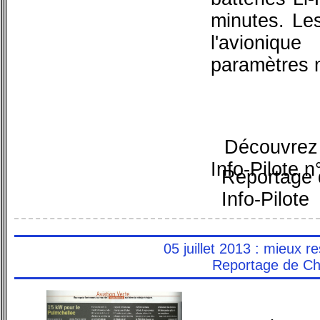
minutes. Le
l'avioniqu
paramètres 
Découvrez 
Info-Pilote n
Reportage 
Info-Pilote
05 juillet 2013 : mieux 
Reportage de Ch