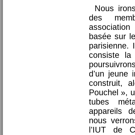
Nous irons
des memb
association
basée sur le
parisienne. 
consiste la
poursuivron
d’un jeune i
construit, a
Pouchel », u
tubes méta
appareils d
nous verron
l’IUT de C