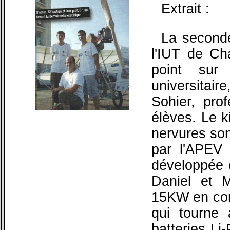
Extrait :
La seconde
l'IUT de Cha
point sur
universitai
Sohier, prof
élèves. Le k
nervures son
par l'APEV e
développée e
Daniel et 
15KW en con
qui tourne
batteries Li