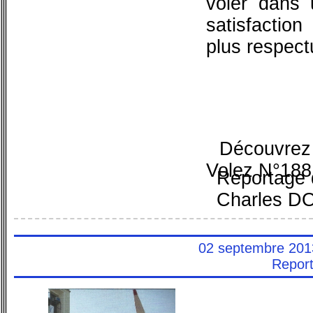
voler dans u
satisfactio
plus respect
Découvrez 
Volez N°188
Reportage d
Charles 
02 septembre 2013
Report