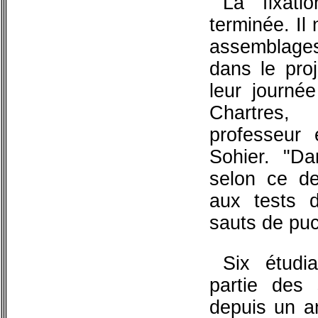
La fixati
terminée. Il
assemblages
dans le proj
leur journé
Chartres
professeur 
Sohier. "D
selon ce der
aux tests 
sauts de pu
Six étudi
partie des s
depuis un a