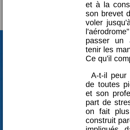
et à la cons
son brevet d
voler jusqu'
l'aérodrome"
passer un 
tenir les ma
Ce qu'il comp
A-t-il peur
de toutes p
et son profe
part de stre
on fait plu
construit par
impliqués d