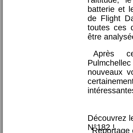
batterie et 
de Flight D
toutes ces 
être analysé
Après c
Pulmchell
nouveaux vol
certaine
intéressante
Découvrez le 
N°182 !
Reportage d