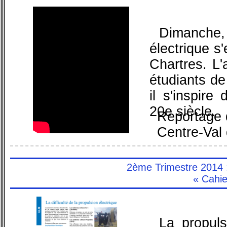
Dimanche,
électrique s
Chartres. L'
étudiants de
il s'inspire
20e siècle.
Reportage 
Centre-Val 
2ème Trimestre 2014 : l
« Cahi
La propuls