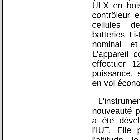
ULX en boi
contrôleur 
cellules d
batteries L
nominal e
L'appareil c
effectuer 
puissance, 
en vol écon
L'instrume
nouveauté pa
a été dével
l'IUT. Elle 
l'altitude, 