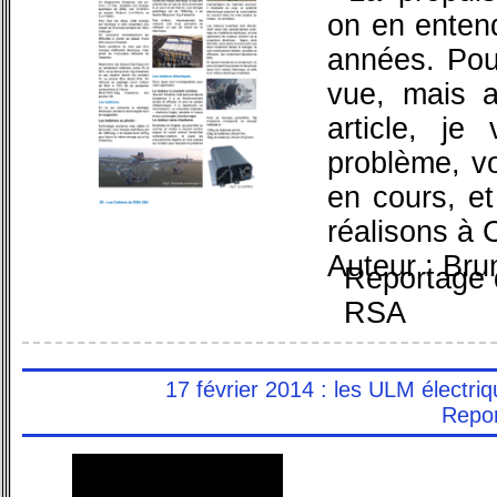
on en entend
années. Pour
vue, mais a
article, j
problème, vo
en cours, e
réalisons à
Auteur : Br
Reportage 
RSA
17 février 2014 : les ULM électriq
Repor