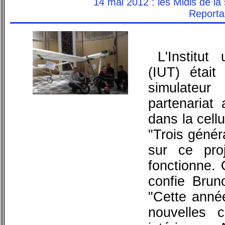
14 mai 2012 : les Midis de l
Reporta
L'Institut
(IUT) était
simulateu
partenariat 
dans la cell
"Trois généra
sur ce pro
fonctionne. 
confie Bruno
"Cette année
nouvelles 