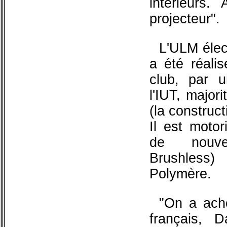
intérieurs.
projecteur".
L'ULM élect
a été réali
club, par u
l'IUT, major
(la construc
Il est motor
de nouvel
Brushless)
Polymère.
"On a ache
français, 