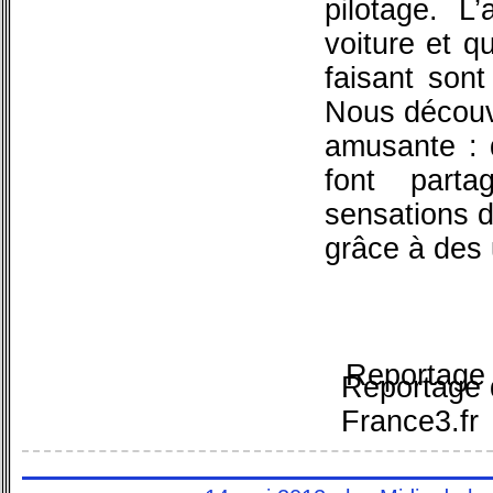
pilotage. L
voiture et q
faisant sont
Nous découvr
amusante : 
font part
sensations d
grâce à des 
Reportage 
Reportage 
France3.fr