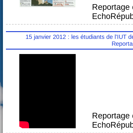
Reportage 
EchoRépubl
15 janvier 2012 : les étudiants de l'IUT 
Reporta
Reportage 
EchoRépubl