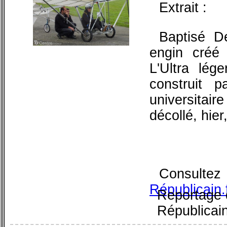
Extrait :
Baptisé De
engin créé
L'Ultra lég
construit p
universita
décollé, hie
Consult
Républicain.
Reportage 
Républicai